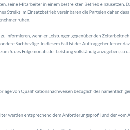
ten, seine Mitarbeiter in einem bestreikten Betrieb einzusetzen. D
ines Streiks im Einsatzbetrieb vereinbaren die Parteien daher, das
itnehmer ruhen.
h zu informieren, wenn er Leistungen gegenüber den Zeitarbeitneh
sondere Sachbezüge. In diesem Fall ist der Auftraggeber ferner da
s zum 5. des Folgemonats der Leistung vollständig anzugeben, so 
Vorlage von Qualifikationsnachweisen bezüglich des namentlich gen
eiter werden entsprechend dem Anforderungsprofil und der vom A