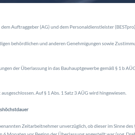
 dem Auftraggeber (AG) und dem Personaldienstleister (BESTpro)
endigen behördlichen und anderen Genehmigungen sowie Zustimmu
nkungen der Überlassung in das Bauhauptgewerbe gemäß § 1 b AÜG 
st ausgeschlossen. Auf § 1 Abs. 1 Satz 3 AÜG wird hingewiesen.
gshöchstdauer
benannten Zeitarbeitnehmer unverzüglich, ob dieser im Sinne des 
6 Monaten vor Beginn der Überlassung angestellt war (sog. Dreht