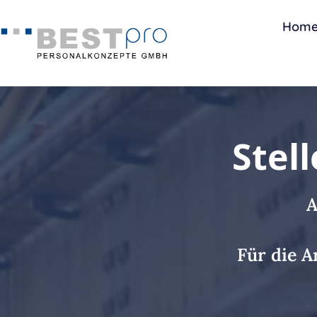
Zum
Hom
Inhalt
springen
Stel
A
Für die 