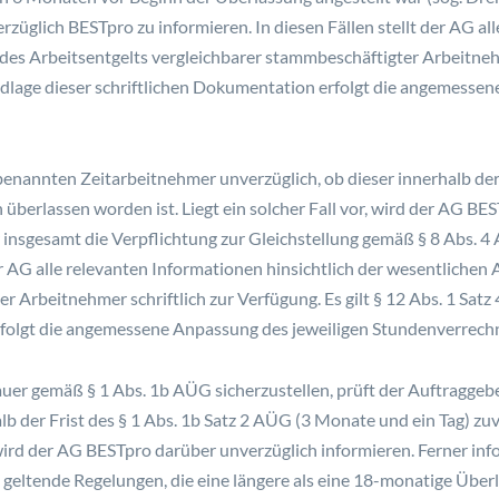
rzüglich BESTpro zu informieren. In diesen Fällen stellt der AG al
es Arbeitsentgelts vergleichbarer stammbeschäftigter Arbeitnehmer
dlage dieser schriftlichen Dokumentation erfolgt die angemessen
benannten Zeitarbeitnehmer unverzüglich, ob dieser innerhalb der
 überlassen worden ist. Liegt ein solcher Fall vor, wird der AG B
insgesamt die Verpflichtung zur Gleichstellung gemäß § 8 Abs. 4 A
er AG alle relevanten Informationen hinsichtlich der wesentlichen
r Arbeitnehmer schriftlich zur Verfügung. Es gilt § 12 Abs. 1 Sat
rfolgt die angemessene Anpassung des jeweiligen Stundenverrech
uer gemäß § 1 Abs. 1b AÜG sicherzustellen, prüft der Auftraggeb
lb der Frist des § 1 Abs. 1b Satz 2 AÜG (3 Monate und ein Tag) zu
r, wird der AG BESTpro darüber unverzüglich informieren. Ferner i
 geltende Regelungen, die eine längere als eine 18-monatige Über