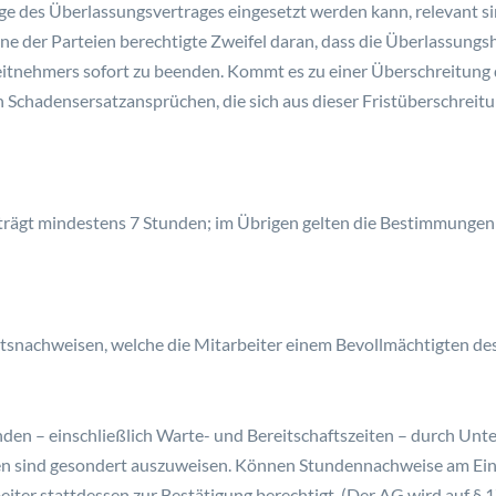
ge des Überlassungsvertrages eingesetzt werden kann, relevant si
ne der Parteien berechtigte Zweifel daran, dass die Überlassungsh
beitnehmers sofort zu beenden. Kommt es zu einer Überschreitung
 Schadensersatzansprüchen, die sich aus dieser Fristüberschreit
rägt mindestens 7 Stunden; im Übrigen gelten die Bestimmungen
itsnachweisen, welche die Mitarbeiter einem Bevollmächtigten de
den – einschließlich Warte- und Bereitschaftszeiten – durch Unter
en sind gesondert auszuweisen. Können Stundennachweise am Ein
beiter stattdessen zur Bestätigung berechtigt. (Der AG wird auf §