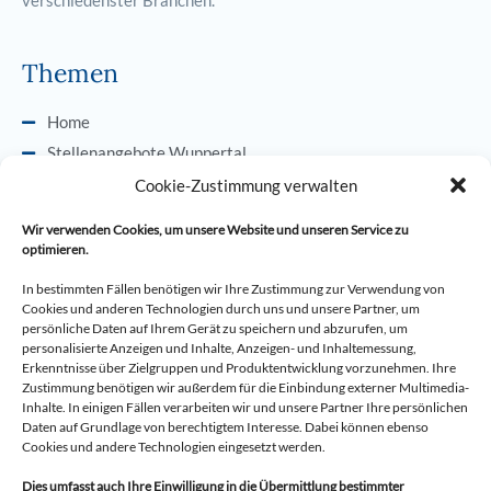
verschiedenster Branchen.
Themen
Home
Stellenangebote Wuppertal
Initiativbewerbung Wuppertal
Cookie-Zustimmung verwalten
Bewerbungsunterlagen
Wir verwenden Cookies, um unsere Website und unseren Service zu
Bewerbungsgespräch
optimieren.
AGB
In bestimmten Fällen benötigen wir Ihre Zustimmung zur Verwendung von
Datenschutz
Cookies und anderen Technologien durch uns und unsere Partner, um
persönliche Daten auf Ihrem Gerät zu speichern und abzurufen, um
Impressum
personalisierte Anzeigen und Inhalte, Anzeigen- und Inhaltemessung,
Cookie-Richtlinie (EU)
Erkenntnisse über Zielgruppen und Produktentwicklung vorzunehmen. Ihre
Zustimmung benötigen wir außerdem für die Einbindung externer Multimedia-
Inhalte. In einigen Fällen verarbeiten wir und unsere Partner Ihre persönlichen
Daten auf Grundlage von berechtigtem Interesse. Dabei können ebenso
BESTpro Personalkonzepte GmbH
Cookies und andere Technologien eingesetzt werden.
Dies umfasst auch Ihre Einwilligung in die Übermittlung bestimmter
Turmhof 6